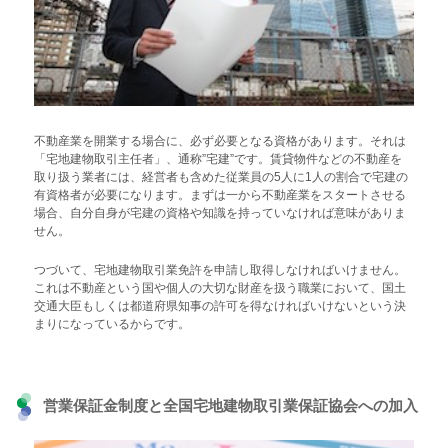
不動産業を開業する場合に、必ず必要となる資格があります。それは
「宅地建物取引主任者」、通称”宅建”です。賃貸物件などの不動産を
取り扱う業者には、経営者も含めた従業員の5人に1人の割合で宅建の
有資格者が必要になります。まずは一から不動産業をスタートさせる
場合、自分自身が宅建の資格や知識を持っていなければ意味がありま
せん。
つづいて、宅地建物取引業免許を申請し取得しなければいけません。
これは不動産という国や個人の大切な財産を扱う職業において、国土
交通大臣もしくは都道府県知事の許可を得なければいけないという決
まりになっているからです。
営業保証金制度と全国宅地建物取引業保証協会への加入