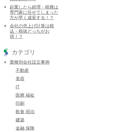
起業したら経理・税務は
専門家に任せてしまった
方が早く成長する！？
会社の売上げ計算は税
込・税抜どっちがお
得！？
カテゴリ
業種別会社設立事例
不動産
美容
IT
医療,福祉
印刷
飲食,宿泊
建築
金融,保険