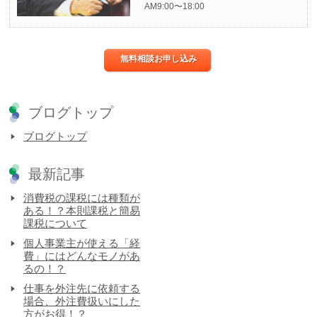
AM9:00〜18:00
無料相談お申し込み
ブログトップ
ブログトップ
最新記事
消費税の課税には種類が
ある！？本則課税と簡易
課税について
個人事業主が使える「経
費」にはどんなモノがあ
るの！？
仕事を外注先に依頼する
場合、外注費扱いにした
方がお得！？