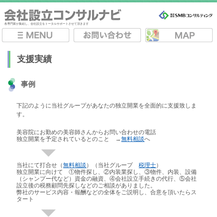
各専門家が集結し、会社設立をトータルサポートさせて頂きます
支援実績
事例
下記のように当社グループがあなたの独立開業を全面的に支援致しま
す。
美容院にお勤めの美容師さんからお問い合わせの電話
独立開業を予定されているとのこと →
無料相談
へ
当社にて打合せ（
無料相談
）（当社グループ
税理士
）
独立開業に向けて ①物件探し、②内装業探し、③物件、内装、設備
（シャンプー代など）資金の融資、④会社設立手続きの代行、⑤会社
設立後の税務顧問先探しなどのご相談がありました。
弊社のサービス内容・報酬などの全体をご説明し、合意を頂いたらス
タート