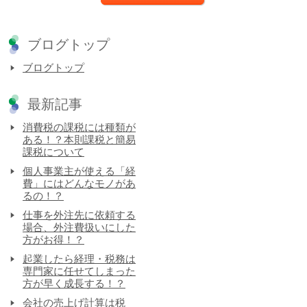
ブログトップ
ブログトップ
最新記事
消費税の課税には種類が
ある！？本則課税と簡易
課税について
個人事業主が使える「経
費」にはどんなモノがあ
るの！？
仕事を外注先に依頼する
場合、外注費扱いにした
方がお得！？
起業したら経理・税務は
専門家に任せてしまった
方が早く成長する！？
会社の売上げ計算は税