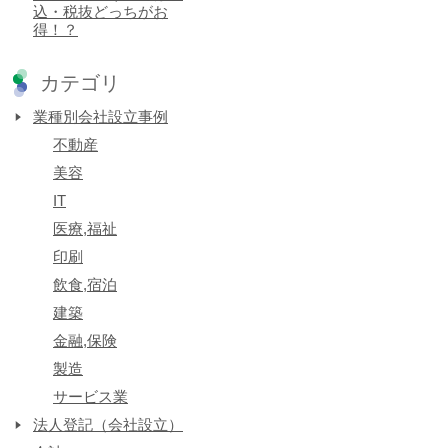
込・税抜どっちがお
得！？
カテゴリ
業種別会社設立事例
不動産
美容
IT
医療,福祉
印刷
飲食,宿泊
建築
金融,保険
製造
サービス業
法人登記（会社設立）