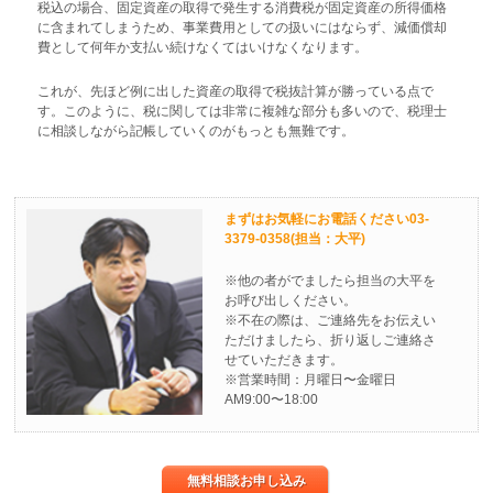
税込の場合、固定資産の取得で発生する消費税が固定資産の所得価格
に含まれてしまうため、事業費用としての扱いにはならず、減価償却
費として何年か支払い続けなくてはいけなくなります。
これが、先ほど例に出した資産の取得で税抜計算が勝っている点で
す。このように、税に関しては非常に複雑な部分も多いので、税理士
に相談しながら記帳していくのがもっとも無難です。
まずはお気軽にお電話ください03-
3379-0358(担当：大平)
※他の者がでましたら担当の大平を
お呼び出しください。
※不在の際は、ご連絡先をお伝えい
ただけましたら、折り返しご連絡さ
せていただきます。
※営業時間：月曜日〜金曜日
AM9:00〜18:00
無料相談お申し込み